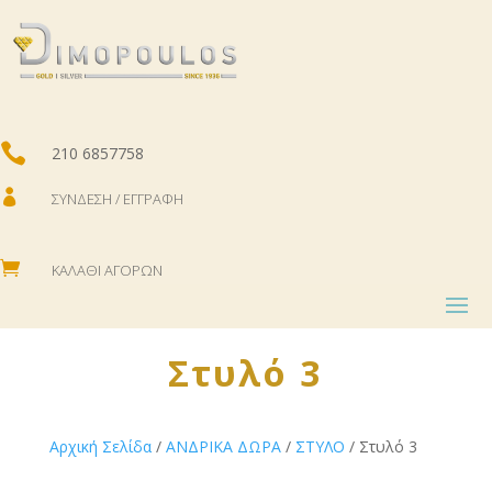

210 6857758

ΣΎΝΔΕΣΗ / ΕΓΓΡΑΦΉ

ΚΑΛΆΘΙ ΑΓΟΡΏΝ
Στυλό 3
Αρχική Σελίδα
/
ΑΝΔΡΙΚΑ ΔΩΡΑ
/
ΣΤΥΛΟ
/ Στυλό 3