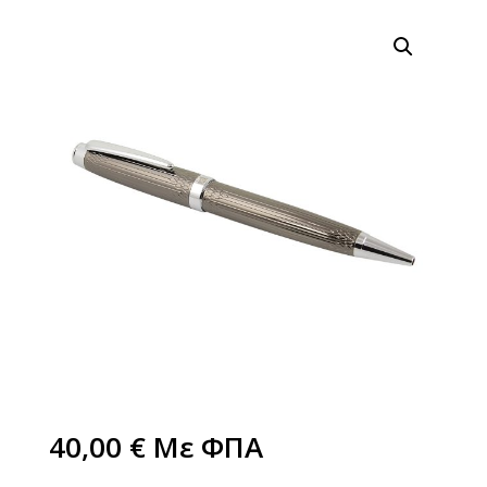
40,00
€
Με ΦΠΑ