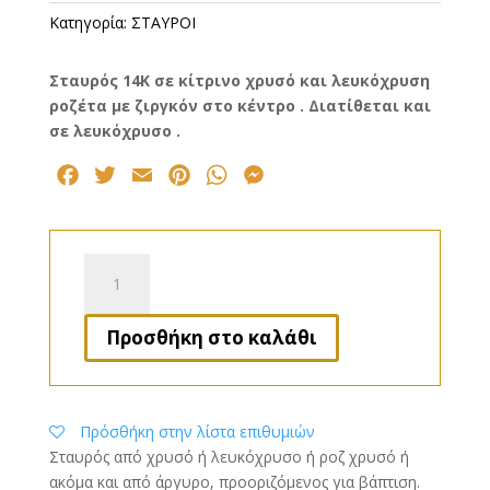
Κατηγορία:
ΣΤΑΥΡΟΙ
Σταυρός 14Κ σε κίτρινο χρυσό και λευκόχρυση
ροζέτα με ζιργκόν στο κέντρο . Διατίθεται και
σε λευκόχρυσο .
F
T
E
P
W
M
a
w
m
i
h
e
c
i
a
n
a
s
e
t
i
t
t
s
Σταυρός
b
t
l
e
s
e
69
o
ποσότητα
e
r
A
n
Προσθήκη στο καλάθι
o
r
e
p
g
k
s
p
e
t
r
Πρόσθήκη στην λίστα επιθυμιών
Σταυρός από χρυσό ή λευκόχρυσο ή ροζ χρυσό ή
ακόμα και από άργυρο, προοριζόμενος για βάπτιση.