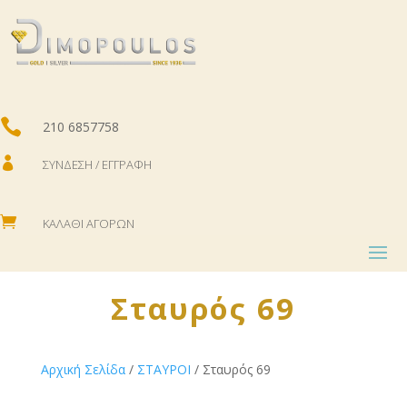

210 6857758

ΣΎΝΔΕΣΗ / ΕΓΓΡΑΦΉ

ΚΑΛΆΘΙ ΑΓΟΡΏΝ
Σταυρός 69
Αρχική Σελίδα
/
ΣΤΑΥΡΟΙ
/ Σταυρός 69