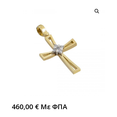
460,00
€
Με ΦΠΑ