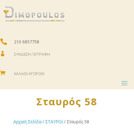

210 6857758

ΣΎΝΔΕΣΗ / ΕΓΓΡΑΦΉ

ΚΑΛΆΘΙ ΑΓΟΡΏΝ
Σταυρός 58
Αρχική Σελίδα
/
ΣΤΑΥΡΟΙ
/ Σταυρός 58