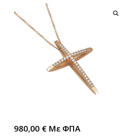
980,00
€
Με ΦΠΑ