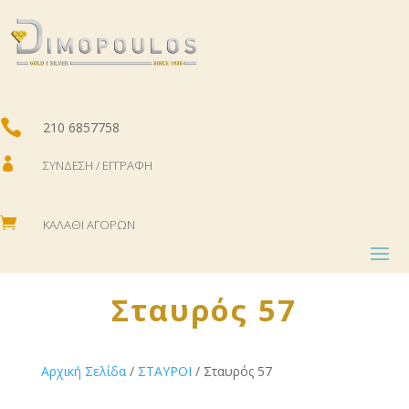

210 6857758

ΣΎΝΔΕΣΗ / ΕΓΓΡΑΦΉ

ΚΑΛΆΘΙ ΑΓΟΡΏΝ
Σταυρός 57
Αρχική Σελίδα
/
ΣΤΑΥΡΟΙ
/ Σταυρός 57