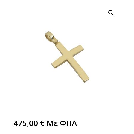
475,00
€
Με ΦΠΑ