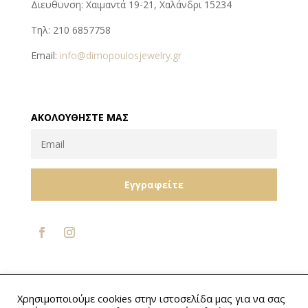
Διευθυνση: Χαιμαντά 19-21, Χαλάνδρι 15234
Τηλ: 210 6857758
Email:
info@dimopoulosjewelry.gr
ΑΚΟΛΟΥΘΉΣΤΕ ΜΑΣ
Εγγραφείτε
Designed by
Kaktosweb.com
Χρησιμοποιούμε cookies στην ιστοσελίδα μας για να σας