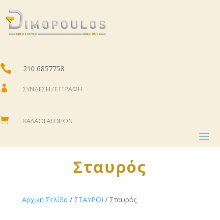

210 6857758

ΣΎΝΔΕΣΗ / ΕΓΓΡΑΦΉ

ΚΑΛΆΘΙ ΑΓΟΡΏΝ
Σταυρός
Αρχική Σελίδα
/
ΣΤΑΥΡΟΙ
/ Σταυρός