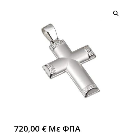
720,00
€
Με ΦΠΑ