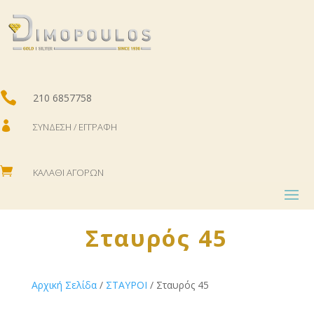

210 6857758

ΣΎΝΔΕΣΗ / ΕΓΓΡΑΦΉ

ΚΑΛΆΘΙ ΑΓΟΡΏΝ
Σταυρός 45
Αρχική Σελίδα
/
ΣΤΑΥΡΟΙ
/ Σταυρός 45