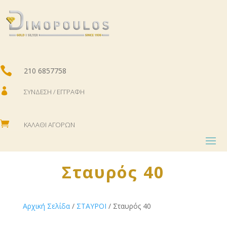

210 6857758

ΣΎΝΔΕΣΗ / ΕΓΓΡΑΦΉ

ΚΑΛΆΘΙ ΑΓΟΡΏΝ
Σταυρός 40
Αρχική Σελίδα
/
ΣΤΑΥΡΟΙ
/ Σταυρός 40