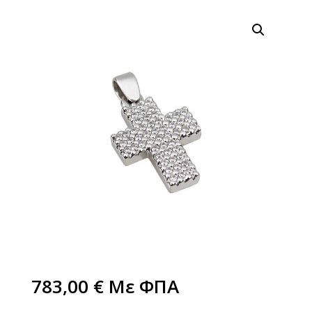
783,00
€
Με ΦΠΑ