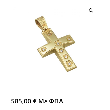
585,00
€
Με ΦΠΑ