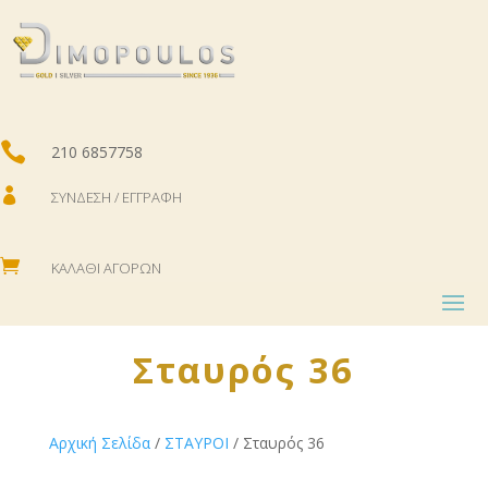

210 6857758

ΣΎΝΔΕΣΗ / ΕΓΓΡΑΦΉ

ΚΑΛΆΘΙ ΑΓΟΡΏΝ
Σταυρός 36
Αρχική Σελίδα
/
ΣΤΑΥΡΟΙ
/ Σταυρός 36