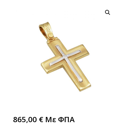
865,00
€
Με ΦΠΑ