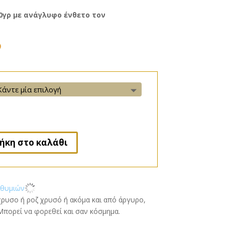
0γρ με ανάγλυφο ένθετο τον
M
e
s
s
e
n
g
e
ήκη στο καλάθι
r
ιθυμιών
ρυσο ή ροζ χρυσό ή ακόμα και από άργυρο,
Μπορεί να φορεθεί και σαν κόσμημα.