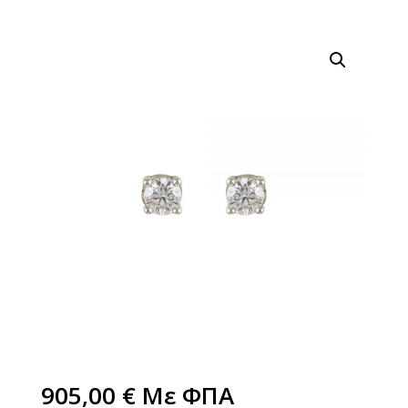
905,00
€
Με ΦΠΑ