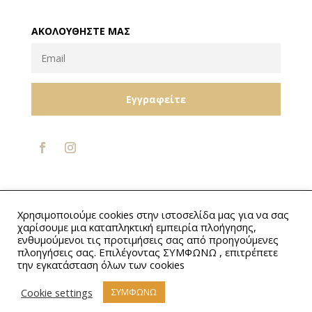
ΑΚΟΛΟΥΘΉΣΤΕ ΜΑΣ
Εγγραφείτε
Designed by
Kaktosweb.com
Χρησιμοποιούμε cookies στην ιστοσελίδα μας για να σας
χαρίσουμε μια καταπληκτική εμπειρία πλοήγησης,
ενθυμούμενοι τις προτιμήσεις σας από προηγούμενες
πλοηγήσεις σας. Επιλέγοντας ΣΥΜΦΩΝΩ , επιτρέπετε
την εγκατάσταση όλων των cookies
Cookie settings
ΣΥΜΦΩΝΩ