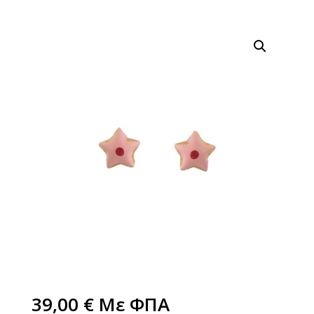
39,00
€
Με ΦΠΑ