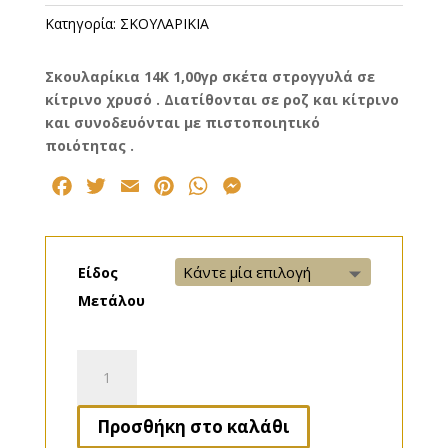
Κατηγορία:
ΣΚΟΥΛΑΡΙΚΙΑ
Σκουλαρίκια 14Κ 1,00γρ σκέτα στρογγυλά σε
κίτρινο χρυσό . Διατίθονται σε ροζ και κίτρινο
και συνοδευόνται με πιστοποιητικό
ποιότητας .
F
T
E
P
W
M
a
w
m
i
h
e
c
i
a
n
a
s
e
t
i
t
t
s
Είδος
b
t
l
e
s
e
Μετάλου
o
e
r
A
n
o
r
e
p
g
Σκουλαρίκια
k
s
p
e
104
t
r
ποσότητα
Προσθήκη στο καλάθι