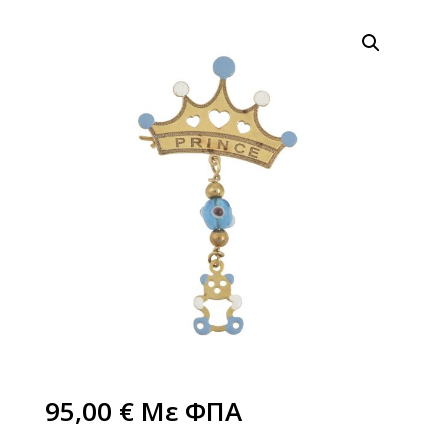
95,00
€
Με ΦΠΑ