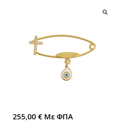
255,00
€
Με ΦΠΑ