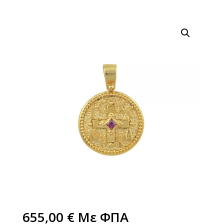
655,00
€
Με ΦΠΑ