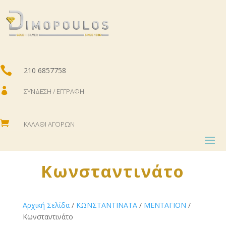

210 6857758

ΣΎΝΔΕΣΗ / ΕΓΓΡΑΦΉ

ΚΑΛΆΘΙ ΑΓΟΡΏΝ
Κωνσταντινάτο
Αρχική Σελίδα
/
ΚΩNΣΤΑΝΤΙΝΑΤΑ
/
ΜΕΝΤΑΓΙΟΝ
/
Κωνσταντινάτο