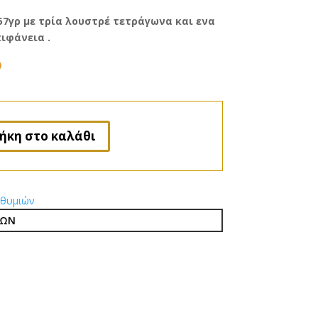
,57γρ με τρία λουστρέ τετράγωνα και ενα
ιφάνεια .
M
e
s
s
ήκη στο καλάθι
e
n
g
e
ιθυμιών
r
ΙΩΝ