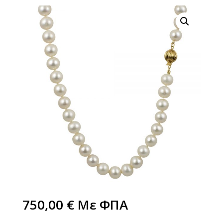
750,00
€
Με ΦΠΑ