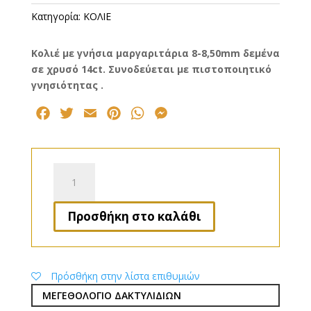
Κατηγορία:
ΚΟΛΙΕ
Κολιέ με γνήσια μαργαριτάρια 8-8,50mm δεμένα
σε χρυσό 14ct. Συνοδεύεται με πιστοποιητικό
γνησιότητας .
F
T
E
P
W
M
a
w
m
i
h
e
c
i
a
n
a
s
e
t
i
t
t
s
Κολιέ
b
t
l
e
s
e
ποσότητα
o
e
r
A
n
Προσθήκη στο καλάθι
o
r
e
p
g
k
s
p
e
t
r
Πρόσθήκη στην λίστα επιθυμιών
ΜΕΓΕΘΟΛΟΓΙΟ ΔΑΚΤΥΛΙΔΙΩΝ