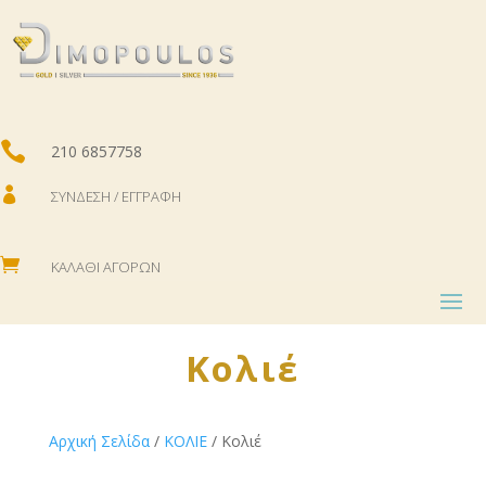

210 6857758

ΣΎΝΔΕΣΗ / ΕΓΓΡΑΦΉ

ΚΑΛΆΘΙ ΑΓΟΡΏΝ
Κολιέ
Αρχική Σελίδα
/
ΚΟΛΙΕ
/ Κολιέ