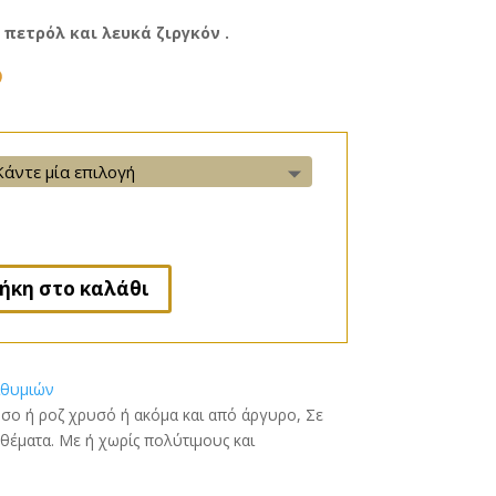
 πετρόλ και λευκά ζιργκόν .
M
e
s
s
e
n
g
e
ήκη στο καλάθι
r
ιθυμιών
σο ή ροζ χρυσό ή ακόμα και από άργυρο, Σε
 θέματα. Με ή χωρίς πολύτιμους και