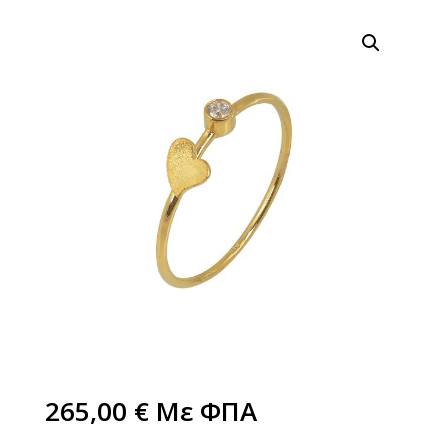
265,00
€
Με ΦΠΑ