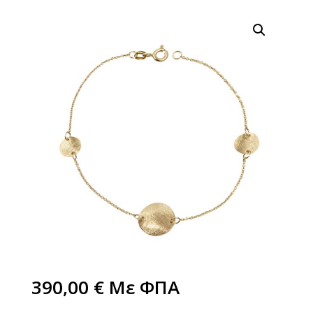
390,00
€
Με ΦΠΑ