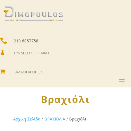

210 6857758

ΣΎΝΔΕΣΗ / ΕΓΓΡΑΦΉ

ΚΑΛΆΘΙ ΑΓΟΡΏΝ
Βραχιόλι
Αρχική Σελίδα
/
ΒΡΑΧΙΟΛΙΑ
/ Βραχιόλι