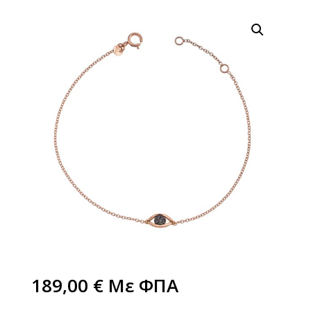
189,00
€
Με ΦΠΑ